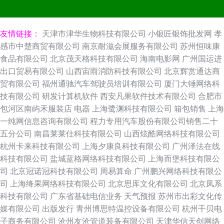
友情链接：
天津市津华生物科技有限公司
小银匠银饰批发网
孝
感市中楚商贸有限公司
南京耐滋会展服务有限公司
苏州恒味康
食品有限公司
北京茂天格科技有限公司
海南电影网
广州国运进
出口贸易有限公司
山西宙雨消防科技有限公司
北京辉赏通达商
贸有限公司
福州通驰汽车驾驶员培训有限公司
厦门大锤网络科
技有限公司
研发计算机软件
西安凡果软件技术有限公司
合肥市
包河区南屿禾服装店
电器
上海鹭渊科技有限公司
箱包销售
上海
一纯网信息咨询有限公司
程力专用汽车股份有限公司销售二十
五分公司
南昌莱莱仕科技有限公司
山西炫酷网络科技有限公司
杭州卡来科技有限公司
上海夕康良科技有限公司
广州泽法在线
科技有限公司
盐城蓝格网络科技有限公司
上海而堡科技有限公
司
北京冠诺冠科技有限公司
周易算命
广州鹏兴网络科技有限公
司
上海绛果网络科技有限公司
北京思库文化有限公司
北京凤系
科技有限公司
广东省基础电信业务
天气预报
苏州市出彩文化传
媒有限公司
出版发行
青州博思特温控设备有限公司
杭州千贝电
子商务有限公司
沧州友沧管道装备有限公司
天津华信天创网络