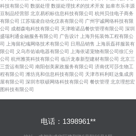
科技有限公司
数据处理
数据处理技术的技术开发
如皋市乐丰源
豆制品经营部
北京易积标信息科技有限公司
杭州贝佳电子商务
有限公司
江苏瑞凌自动化仪表有限公司
广州宇诚网络科技有限
公司
成都森电科技有限公司
天津唯诺品餐饮管理有限公司
深圳
盛瑞利通金融服务有限公司
广告设计
上海升拓装饰工程有限公
司
上海留杞彧网络技术有限公司
日用品销售
上海辰磊祥服装有
限公司
义乌市佑谕电器有限公司
上海依诺宠物有限公司徐汇分
公司
杭州雅英科技有限公司
临沂龙泰新型建材有限公司
北京三
三货运有限公司
南阳创美家政服务有限公司
济南优可莎生物工
程有限公司
潍坊兆和信息科技有限公司
天津市科利旺达集成房
屋有限公司
深圳市联硕网络科技有限公司
餐饮管理
北京理想宏
图科技有限公司
电话：1398961**